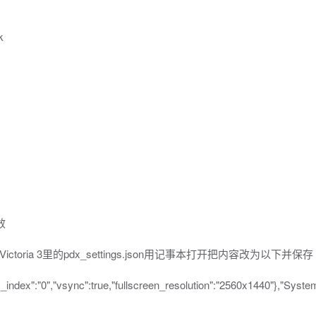
k
效
\Victoria 3里的pdx_settings.json用记事本打开把内容改为以下并保存
y_index":"0","vsync":true,"fullscreen_resolution":"2560x1440"},"Syste