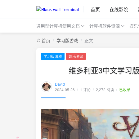
首页
在线影院
通用型计算机使用文档
计算机软件资源
娱乐
首页
/
学习版游戏
/
正文
学习版游戏
娱乐资源
维多利亚3中文学习版v
David
2024-05-26
/
1 评论
/
2,272 阅读
/
已收录