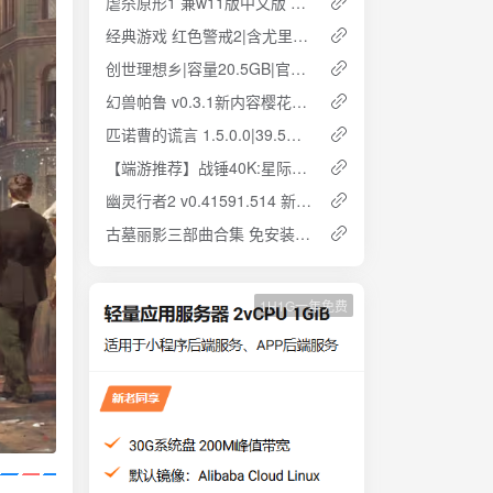
虐杀原形1 兼w11版中文版 7.8GB 简中汉化 附闪退问题解决方法 网盘下载
经典游戏 红色警戒2|含尤里的复仇|3.8GB|w10兼容|云盘下载 解压即玩
创世理想乡|容量20.5GB|官方简体中文 解压即玩 网盘下载
幻兽帕鲁 v0.3.1新内容樱花岛 中文联机版 方简体中文 解压即玩 网盘下载
匹诺曹的谎言 1.5.0.0|39.5GB|官方简体中文 解压即玩 云盘下载
【端游推荐】战锤40K:星际战士2 中文版 云盘下载
幽灵行者2 v0.41591.514 新增dlc 官方中文 解压即玩 云盘下载
古墓丽影三部曲合集 免安装 解压即玩 学习版 云盘下载
1H1G一年免费