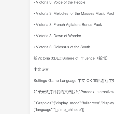
• Victoria 3: Voice of the People
• Victoria 3: Melodies for the Masses Music Pac
• Victoria 3: French Agitators Bonus Pack
• Victoria 3: Dawn of Wonder
• Victoria 3: Colossus of the South
新Victoria 3:DLC:Sphere of Influence（新增）
中文设置
Settings-Game-Language-中文-OK-重启游戏生
如果无效打开我的文档找到\Paradox Interactive
{"Graphics":{"display_mode":"fullscreen","displa
{"language":"l_simp_chinese"}}