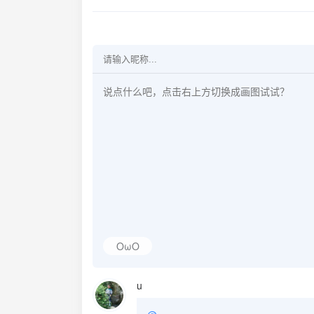
OωO
u