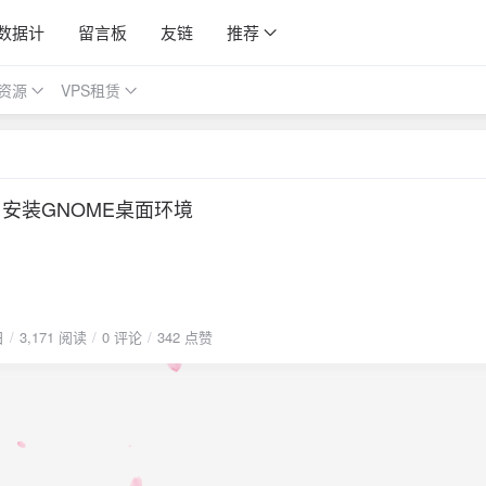
数据计
留言板
友链
推荐
资源
VPS租赁
ux 安装GNOME桌面环境
日
3,171 阅读
0 评论
342 点赞