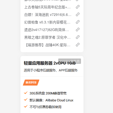
上古卷轴5天际周年纪念版+全DLC|1.6.1170|23GB|云盘下载解压即玩
白嫖！深海迷航 v72916|6.65GB|简体中文 云盘下载 解压即玩
幻兽帕鲁 v0.3.1新内容樱花岛 中文联机版 方简体中文 解压即玩 网盘下载
遗迹2v417127|82GB|简体中文.国语配音|全dlc|云盘下载 解压即玩
黑暗之魂2:原罪学者 汉化中文版 全dlc合集 云盘下载 解压即玩
【端游推荐】战锤40K:星际战士2 中文版 云盘下载
1H1G一年免费