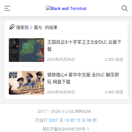
搜索到
2
篇与
的结果
王国风云3/十字军之王3|全DLC 云盘下
载
2024年05月26日
2,322 阅读
钢铁雄心4 豪华中文版 全DLC 解压即
玩 网盘下载
2024年05月26日
3,695 阅读
2017 - 2024 © LIULIWANJIA
已运行
3227
天
19
时
15
分
08
秒
皖ICP备2024058725号-1