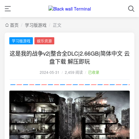
首页
/
学习版游戏
/
正文
学习版游戏
娱乐资源
这是我的战争v2|整合全DLC|2.66GB|简体中文 云
盘下载 解压即玩
2024-05-31
/
2,459 阅读
/
已收录