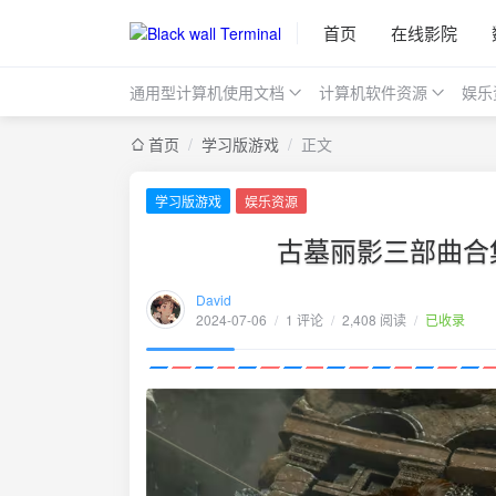
首页
在线影院
通用型计算机使用文档
计算机软件资源
娱乐
首页
/
学习版游戏
/
正文
学习版游戏
娱乐资源
古墓丽影三部曲合集
David
2024-07-06
/
1 评论
/
2,408 阅读
/
已收录