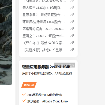
【引流获客】DOU音获客系统 自动批量私信/关注
无人深空v4.63|14.1GB|官方中文.国语发音| 云盘下载 解压即玩
星际争霸2：世纪珍藏整合 中文版|单机|全资料片|27GB|解压即玩 云盘下载
环世界/边缘世界1.5.4|整合DLC|740MB|简体中文 云盘下载 解压即玩
匹诺曹的谎言 1.5.0.0|39.5GB|官方简体中文 解压即玩 云盘下载
堕落之主v1.5.17.HF|整合dlc|32.7GB|简体中文 云盘下载
《死亡岛2》最新 全DLC 豪华中文 黄金版 云盘下载
【端游推荐】战锤40K:星际战士2 中文版 云盘下载
1H1G一年免费