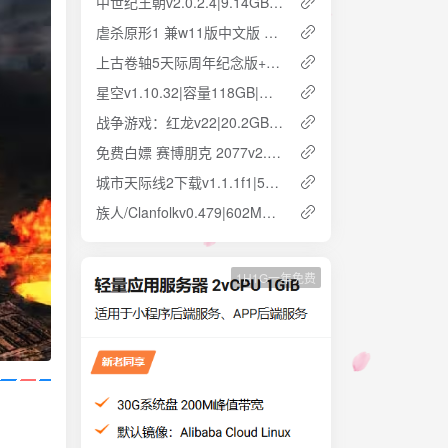
中世纪王朝v2.0.2.4|9.14GB|官方简体中文 云盘下载 解压即玩
虐杀原形1 兼w11版中文版 7.8GB 简中汉化 附闪退问题解决方法 网盘下载
上古卷轴5天际周年纪念版+全DLC|1.6.1170|23GB|云盘下载解压即玩
星空v1.10.32|容量118GB|官方简体中文|云盘下载 解压即玩
战争游戏：红龙v22|20.2GB|官方繁体中文 解压即玩 云盘下载
免费白嫖 赛博朋克 2077v2.12|整合DLC|96.9GB|中文 云盘下载
城市天际线2下载v1.1.1f1|59.3GB|官方简体中文 云盘下载 解压即玩
族人/Clanfolkv0.479|602MB|官方简体中文 解压即玩 云盘下载
1H1G一年免费