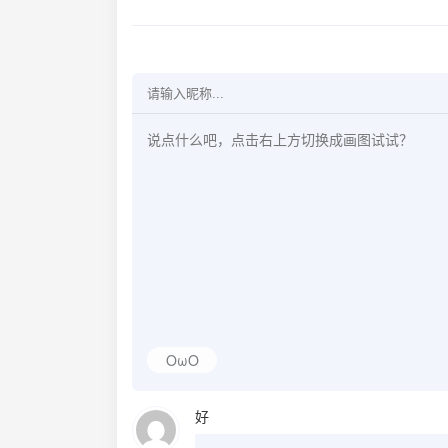
OωO
好