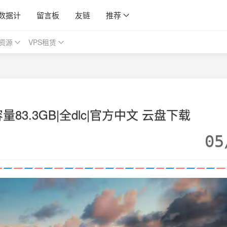
数据计
留言板
友链
推荐
资源
VPS租赁
83.3GB|全dlc|官方中文 云盘下载
05