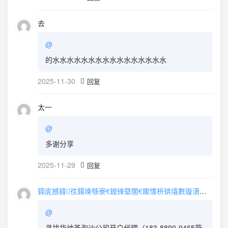
去
@
的水水水水水水水水水水水水水水水水
2025-11-30
回复
太一
@
多谢分享
2025-11-29
回复
鍗庣撼鍏徃鍚堜綔寮€鎴锋墍闇€鏉愭枡锛熺數璇濆彿鐮?5587291507 寰俊STS5099
@
寻找华纳圣淘沙公司开户代理（183-8890-9465薇-