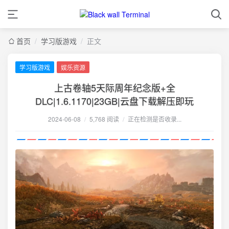
首页
/
学习版游戏
/
正文
学习版游戏
娱乐资源
上古卷轴5天际周年纪念版+全
DLC|1.6.1170|23GB|云盘下载解压即玩
2024-06-08
/
5,768 阅读
/
正在检测是否收录...